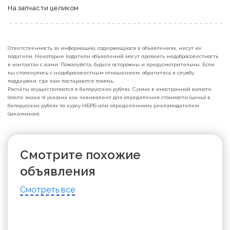
На запчасти целиком
Ответственность за информацию, содержащуюся в объявлениях, несут их
податели. Некоторые податели объявлений могут проявить недобросовестность
в контактах с вами. Пожалуйста, будьте осторожны и предусмотрительны. Если
вы столкнулись с недобросовестным отношением, обратитесь в службу
поддержки, где вам постараются помочь.
Расчёты осуществляются в белорусских рублях. Сумма в иностранной валюте
(после знака ≈) указана как эквивалент для определения стоимости (цены) в
белорусских рублях по курсу НБРБ или определённому рекламодателем
(заказчиком).
Смотрите похожие
объявления
Смотреть все