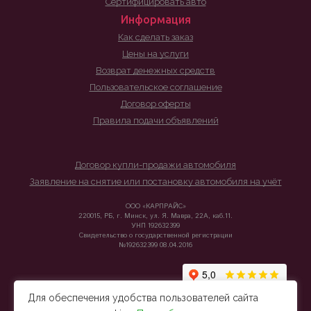
Сертифицировать авто
Информация
Как сделать заказ
Цены на услуги
Возврат денежных средств
Пользовательское соглашение
Договор оферты
Правила подачи объявлений
Договор купли-продажи автомобиля
Заявление на снятие или постановку автомобиля на учёт
ООО «КАРПРАЙС»
220015, РБ, г. Минск, ул. Я. Мавра, 22А, каб.11.
УНП 192632399
Свидетельство о государственной регистрации
№192632399 08.04.2016
Для обеспечения удобства пользователей сайта