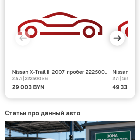
Nissan X-Trail II, 2007, пробег 222500
Nissan X-Tra
2.5 л | 222500 км
2 л | 155500
км
155500 км
29 003 BYN
49 335 B
Статьи про данный авто