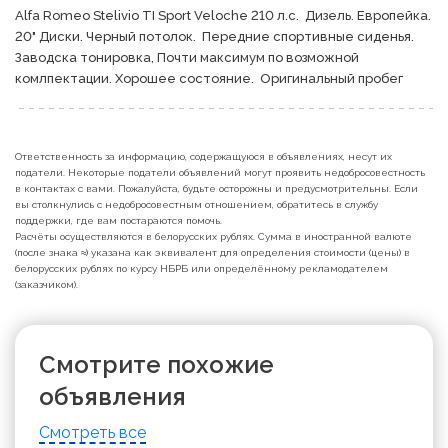
Alfa Romeo Stelivio TI Sport Veloche 210 л.с.  Дизель. Европейка. 
20" Диски. Черный потолок.  Передние спортивные сиденья. 
Заводска тонировка, Почти максимум по возможной 
комлпектации. Хорошее состояние.  Оригинальный пробег
Ответственность за информацию, содержащуюся в объявлениях, несут их
податели. Некоторые податели объявлений могут проявить недобросовестность
в контактах с вами. Пожалуйста, будьте осторожны и предусмотрительны. Если
вы столкнулись с недобросовестным отношением, обратитесь в службу
поддержки, где вам постараются помочь.
Расчёты осуществляются в белорусских рублях. Сумма в иностранной валюте
(после знака ≈) указана как эквивалент для определения стоимости (цены) в
белорусских рублях по курсу НБРБ или определённому рекламодателем
(заказчиком).
Смотрите похожие
объявления
Смотреть все