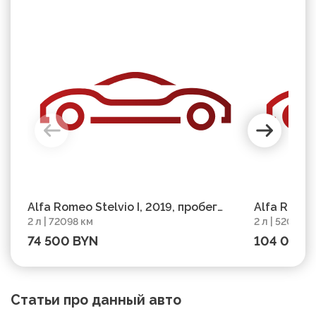
Alfa Romeo Stelvio I, 2019, пробег
Alfa Romeo 
2 л | 72098 км
2 л | 52000 
72098 км
2021, проб
74 500 BYN
104 002 
Статьи про данный авто