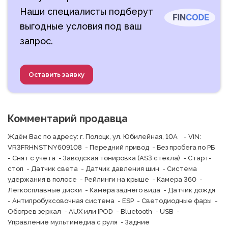
Наши специалисты подберут
выгодные условия под ваш
запрос.
Оставить заявку
Комментарий продавца
Ждём Вас по адресу: г. Полоцк, ул. Юбилейная, 10А    - VIN: 
VR3FRHNSTNY609108  - Передний привод  - Без пробега по РБ  
- Снят с учета  - Заводская тонировка (AS3 стёкла)  - Старт-
стоп  - Датчик света  - Датчик давления шин  - Система 
удержания в полосе  - Рейлинги на крыше  - Камера 360  - 
Легкосплавные диски  - Камера заднего вида  - Датчик дождя  
- Антипробуксовочная система  - ESP  - Светодиодные фары  - 
Обогрев зеркал  - AUX или IPOD  - Bluetooth  - USB  - 
Управление мультимедиа с руля  - Задние 