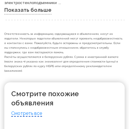
электростеклоподъемники  ...
Показать больше
Ответственность за информацию, содержащуюся в объявлениях, несут их
податели. Некоторые податели объявлений могут проявить недобросовестность
в контактах с вами. Пожалуйста, будьте осторожны и предусмотрительны. Если
вы столкнулись с недобросовестным отношением, обратитесь в службу
поддержки, где вам постараются помочь.
Расчёты осуществляются в белорусских рублях. Сумма в иностранной валюте
(после знака ≈) указана как эквивалент для определения стоимости (цены) в
белорусских рублях по курсу НБРБ или определённому рекламодателем
(заказчиком).
Смотрите похожие
объявления
Смотреть все