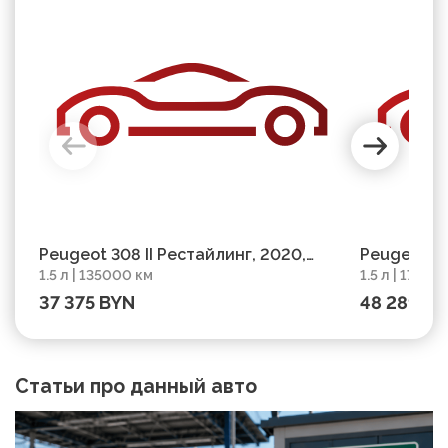
Peugeot 308 II Рестайлинг, 2020,
Peugeot 30
1.5 л | 135000 км
1.5 л | 17500
пробег 135000 км
км
37 375 BYN
48 289 B
Статьи про данный авто