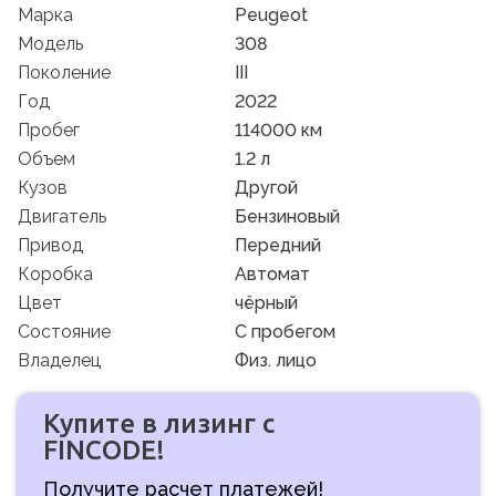
Марка
Peugeot
Модель
308
Поколение
III
Год
2022
Пробег
114000 км
Объем
1.2 л
Кузов
Другой
Двигатель
Бензиновый
Привод
Передний
Коробка
Автомат
Цвет
чёрный
Состояние
C пробегом
Владелец
Физ. лицо
Купите в лизинг с
FINCODE!
Получите расчет платежей!