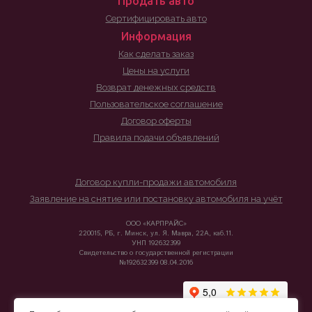
Продать авто
Сертифицировать авто
Информация
Как сделать заказ
Цены на услуги
Возврат денежных средств
Пользовательское соглашение
Договор оферты
Правила подачи объявлений
Договор купли-продажи автомобиля
Заявление на снятие или постановку автомобиля на учёт
ООО «КАРПРАЙС»
220015, РБ, г. Минск, ул. Я. Мавра, 22А, каб.11.
УНП 192632399
Свидетельство о государственной регистрации
№192632399 08.04.2016