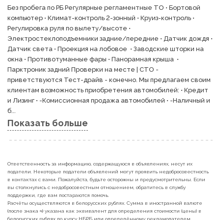
Без пробега по РБ Регулярные регламентные ТО • Бортовой 
компьютер • Климат-контроль 2-зонный • Круиз-контроль • 
Регулировка руля по вылету/высоте • 
Электростеклоподъемники задние/передние • Датчик дождя • 
Датчик света • Проекция на лобовое  • Заводские шторки на 
окна • Противотуманные фары • Панорамная крыша  • 
Парктроник задний Проверки на месте | СТО - 
приветствуются Тест-драйв - конечно. Мы предлагаем своим 
клиентам возможность приобретения автомобилей: • Кредит 
и Лизинг • -Комиссионная продажа автомобилей • -Наличный и 
б...
Показать больше
Ответственность за информацию, содержащуюся в объявлениях, несут их
податели. Некоторые податели объявлений могут проявить недобросовестность
в контактах с вами. Пожалуйста, будьте осторожны и предусмотрительны. Если
вы столкнулись с недобросовестным отношением, обратитесь в службу
поддержки, где вам постараются помочь.
Расчёты осуществляются в белорусских рублях. Сумма в иностранной валюте
(после знака ≈) указана как эквивалент для определения стоимости (цены) в
белорусских рублях по курсу НБРБ или определённому рекламодателем