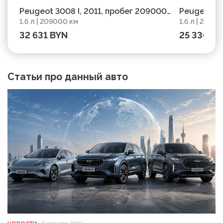
Peugeot 3008 I, 2011, пробег 209000
Peugeot 30
1.6 л | 209000 км
1.6 л | 2220
км
км
32 631 BYN
25 330 B
Статьи про данный авто