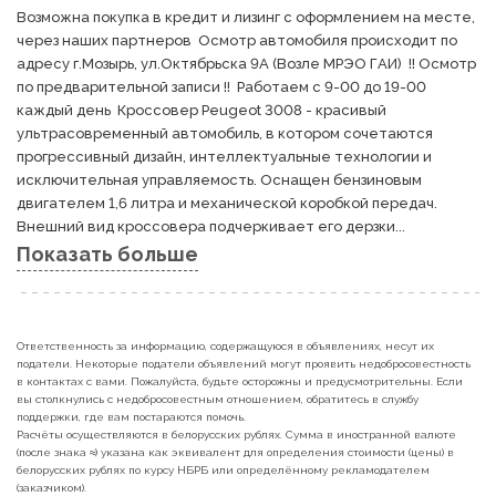
Возможна покупка в кредит и лизинг с оформлением на месте, 
через наших партнеров  Осмотр автомобиля происходит по 
адресу г.Мозырь, ул.Октябрьска 9А (Возле МРЭО ГАИ)  !! Осмотр 
по предварительной записи !!  Работаем с 9-00 до 19-00 
каждый день  Кроссовер Peugeot 3008 - красивый 
ультрасовременный автомобиль, в котором сочетаются 
прогрессивный дизайн, интеллектуальные технологии и 
исключительная управляемость. Оснащен бензиновым 
двигателем 1,6 литра и механической коробкой передач. 
Внешний вид кроссовера подчеркивает его дерзки...
Показать больше
Ответственность за информацию, содержащуюся в объявлениях, несут их
податели. Некоторые податели объявлений могут проявить недобросовестность
в контактах с вами. Пожалуйста, будьте осторожны и предусмотрительны. Если
вы столкнулись с недобросовестным отношением, обратитесь в службу
поддержки, где вам постараются помочь.
Расчёты осуществляются в белорусских рублях. Сумма в иностранной валюте
(после знака ≈) указана как эквивалент для определения стоимости (цены) в
белорусских рублях по курсу НБРБ или определённому рекламодателем
(заказчиком).