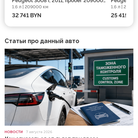
Peugeot 3008 I, 2011, пробег 209000
Peugeot 30
1.6 л | 209000 км
1.6 л | 2220
км
км
32 741 BYN
25 415 BY
Статьи про данный авто
НОВОСТИ
7 августа 2026