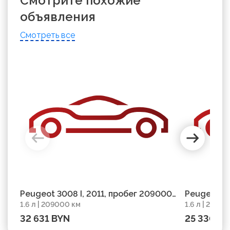
Смотрите похожие
объявления
Смотреть все
Peugeot 3008 I, 2011, пробег 209000
Peugeot 30
1.6 л | 209000 км
1.6 л | 2220
км
км
32 631 BYN
25 330 B