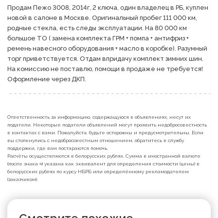
Продам Пежо 3008, 2014г, 2 ключа, один владелец в РБ, куплен 
новой в салоне в Москве. Оригинальный пробег 111 000 км, 
родные стекла, есть следы эксплуатации. На 80 000 км 
большое ТО ( замена комплекта ГРМ + помпа + антифриз + 
ремень навесного оборудования + масло в коробке). Разумный 
торг приветствуется. Отдам впридачу комплект зимних шин. 
На комиссию не поставлю, помощи в продаже не требуется! 
Оформление через ДКП.
Ответственность за информацию, содержащуюся в объявлениях, несут их
податели. Некоторые податели объявлений могут проявить недобросовестность
в контактах с вами. Пожалуйста, будьте осторожны и предусмотрительны. Если
вы столкнулись с недобросовестным отношением, обратитесь в службу
поддержки, где вам постараются помочь.
Расчёты осуществляются в белорусских рублях. Сумма в иностранной валюте
(после знака ≈) указана как эквивалент для определения стоимости (цены) в
белорусских рублях по курсу НБРБ или определённому рекламодателем
(заказчиком).