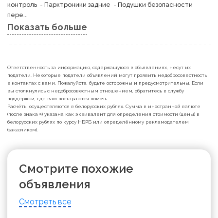
контроль  - Парктроники задние  - Подушки безопасности 
пере...
Показать больше
Ответственность за информацию, содержащуюся в объявлениях, несут их
податели. Некоторые податели объявлений могут проявить недобросовестность
в контактах с вами. Пожалуйста, будьте осторожны и предусмотрительны. Если
вы столкнулись с недобросовестным отношением, обратитесь в службу
поддержки, где вам постараются помочь.
Расчёты осуществляются в белорусских рублях. Сумма в иностранной валюте
(после знака ≈) указана как эквивалент для определения стоимости (цены) в
белорусских рублях по курсу НБРБ или определённому рекламодателем
(заказчиком).
Смотрите похожие
объявления
Смотреть все