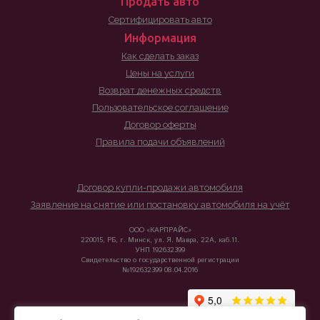
Продать авто
Сертифицировать авто
Информация
Как сделать заказ
Цены на услуги
Возврат денежных средств
Пользовательское соглашение
Договор оферты
Правила подачи объявлений
Договор купли-продажи автомобиля
Заявление на снятие или постановку автомобиля на учёт
ООО «КАРПРАЙС»
220015, РБ, г. Минск, ул. Я. Мавра, 22А, каб.11.
УНП 192632399
Свидетельство о государственной регистрации
№192632399 08.04.2016