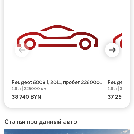
Peugeot 5008 I, 2011, пробег 225000
Peugeot 50
1.6 л | 225000 км
1.6 л | 3100
км
км
38 740 BYN
37 250 B
Статьи про данный авто