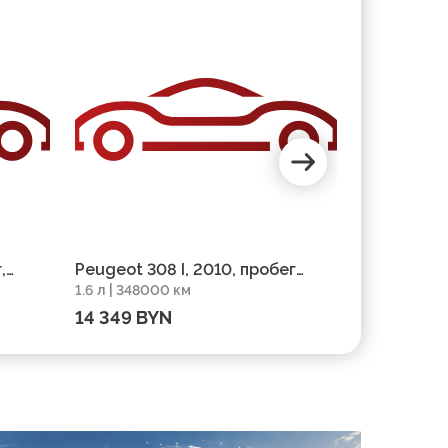
,
Peugeot 308 I, 2010, пробег
Peugeot 30
1.6 л | 348000 км
1.6 л | 2850
348000 км
285000 к
14 349 BYN
32 143 B