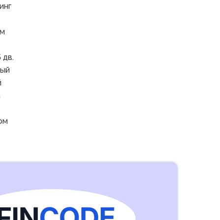
инг
км
 дв.
вый
й
а
ом