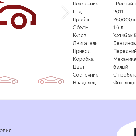
Поколение
I Рестайл
Год
2011
Пробег
250000 
Объем
1.6 л
Кузов
Хэтчбек 5
Двигатель
Бензино
Привод
Передни
Коробка
Механик
Цвет
белый
Состояние
C пробег
Владелец
Физ. лицо
овия