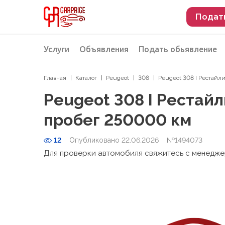
Подат
Услуги
Объявления
Подать обьявление
Главная
Каталог
Peugeot
308
Peugeot 308 I Рестайли
Разместить объявление о продаже
Подбор автомобиля
Peugeot 308 I Рестайли
Подбор автомобиля из Российской Феде
пробег 250000 км
Подбор автомобиля из Европы
12
Опубликовано 22.06.2026
Проверка автомобиля перед покупкой
№1494073
Для проверки автомобиля свяжитесь с менедж