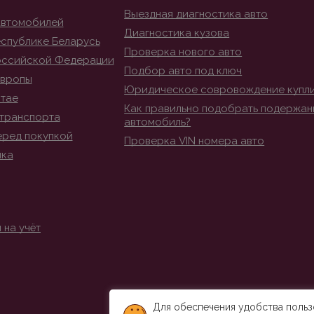
Выездная диагностика авто
автомобилей
Диагностика кузова
спублике Беларусь
Проверка нового авто
оссийской Федерации
Подбор авто под ключ
Европы
Юридическое совровождение купл
итае
Как правильно подобрать подержан
транспорта
автомобиль?
еред покупкой
Проверка VIN номера авто
ика
 на учёт
Для обеспечения удобства польз