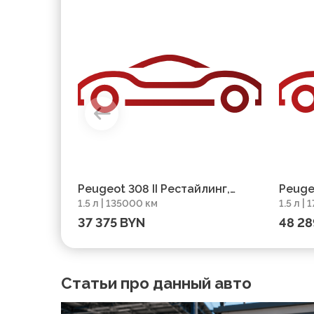
Peugeot 308 II Рестайлинг,
Peugeo
1.5 л | 135000 км
1.5 л |
2020, пробег 135000 км
17500
37 375 BYN
48 28
Статьи про данный авто