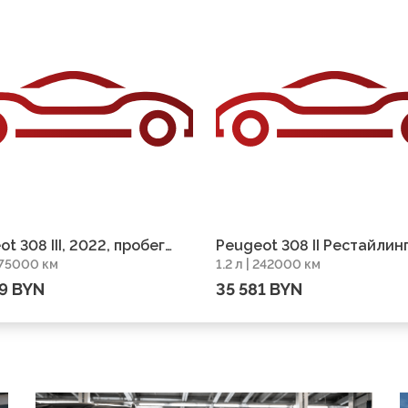
t 308 III, 2022, пробег
Peugeot 308 II Рестайлинг
 175000 км
1.2 л | 242000 км
0 км
2018, пробег 242000 км
9 BYN
35 581 BYN