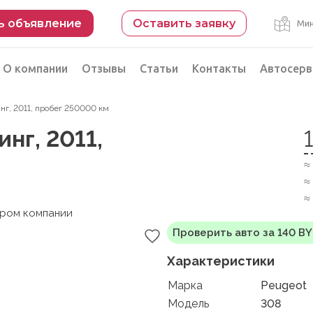
ь объявление
Оставить заявку
Мин
О компании
Отзывы
Статьи
Контакты
Автосерв
нг, 2011, пробег 250000 км
Безопасная сделка
нг, 2011,
рации
Подбор автомобиля из Китая
≈
Автоэксперт на день
≈
Компьютерная диагностика
≈
ером компании
Проверить авто за 140 B
Характеристики
Марка
Peugeot
Модель
308