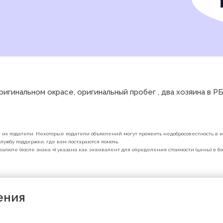
игинальном окрасе, оригинальный пробег , два хозяина в РБ
их податели. Некоторые податели объявлений могут проявить недобросовестность в ко
лужбу поддержки, где вам постараются помочь.
валюте (после знака ≈) указана как эквивалент для определения стоимости (цены) в 
ения