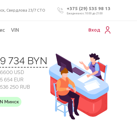
+375 (29) 535 98 13
ск, Свердлова 23/7 СТО
Ежедневно с 10:00 до 21:00
ис
VIN
Вход
Подбор коммерческого авто
19 734 BYN
Проверка VIN номера авто
 6600 USD
Пригон авто из Беларуси
 5 654 EUR
Подбор мотоцикла
 536 250 RUB
YN Минск