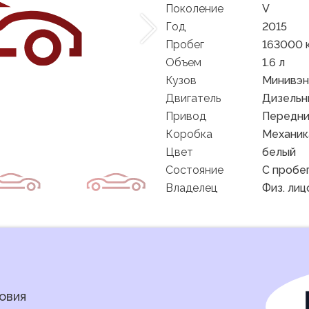
Поколение
V
Год
2015
Пробег
163000 
Объем
1.6 л
Кузов
Минивэн
Двигатель
Дизельн
Привод
Передн
Коробка
Механик
Цвет
белый
Состояние
C пробе
Владелец
Физ. лиц
овия