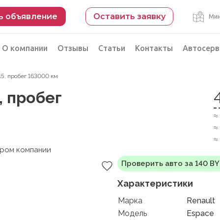
ь объявление
Оставить заявку
Мин
О компании
Отзывы
Статьи
Контакты
Автосерв
15, пробег 163000 км
Безопасная сделка
, пробег
рации
Подбор автомобиля из Китая
≈
Автоэксперт на день
≈
Компьютерная диагностика
≈
ером компании
Проверить авто за 140 B
Характеристики
Марка
Renault
Модель
Espace