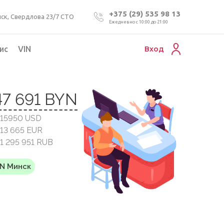
+375 (29) 535 98 13
ск, Свердлова 23/7 СТО
Ежедневно с 10:00 до 21:00
ис
VIN
Вход
Подбор коммерческого авто
47 691 BYN
Проверка VIN номера авто
 15950 USD
Пригон авто из Беларуси
 13 665 EUR
Подбор мотоцикла
 1 295 951 RUB
YN Минск