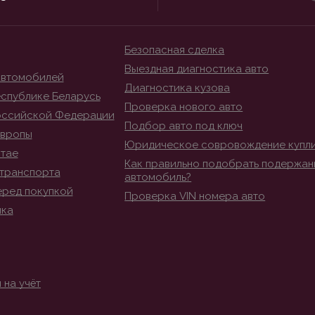
Безопасная сделка
Выездная диагностика авто
автомобилей
Диагностика кузова
спублике Беларусь
Проверка нового авто
оссийской Федерации
Подбор авто под ключ
Европы
Юридическое совровождение купл
итае
Как правильно подобрать подержан
транспорта
автомобиль?
еред покупкой
Проверка VIN номера авто
ика
 на учёт