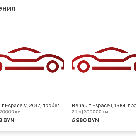
ения
t Espace V, 2017, пробег
Renault Espace I, 1984, пр
 270000 км
2.1 л | 300000 км
0 км
300000 км
3 BYN
5 980 BYN