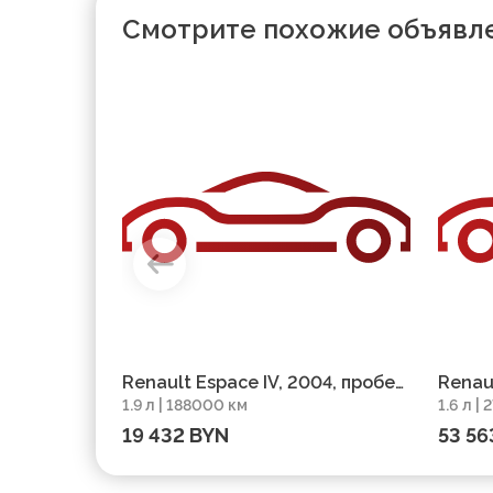
Смотрите похожие объявл
Renault Espace IV, 2004, пробег
Renaul
1.9 л | 188000 км
1.6 л |
188000 км
27000
19 432 BYN
53 56