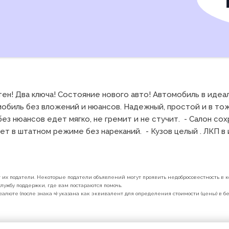
ен! Два ключа! Состояние нового авто! Автомобиль в идеа
биль без вложений и нюансов. Надежный, простой и в тож
ез нюансов едет мягко, не гремит и не стучит.  - Салон сох
 в штатном режиме без нареканий.  - Кузов целый . ЛКП в и
их податели. Некоторые податели объявлений могут проявить недобросовестность в ко
лужбу поддержки, где вам постараются помочь.
валюте (после знака ≈) указана как эквивалент для определения стоимости (цены) в 