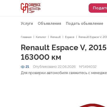
Подат
Услуги
Объявления
Подать обьявление
Главная
Каталог
Renault
Espace
Renault Espace V, 20
Разместить объявление о продаже
Подбор автомобиля
Renault Espace V, 2015
Подбор автомобиля из Российской Феде
163000 км
Подбор автомобиля из Европы
21
Опубликовано 22.06.2026
Проверка автомобиля перед покупкой
№1494032
Для проверки автомобиля свяжитесь с менедж