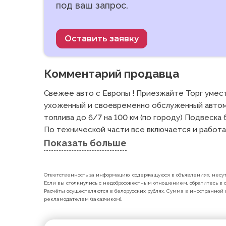
под ваш запрос.
Оставить заявку
Комментарий продавца
Свежее авто с Европы ! Приезжайте Торг умест
ухоженный и своевременно обслуженный автомо
топлива до 6/7 на 100 км (по городу) Подвеска б
По технической части все включается и работает
Показать больше
Ответственность за информацию, содержащуюся в объявлениях, несут 
Если вы столкнулись с недобросовестным отношением, обратитесь в с
Расчёты осуществляются в белорусских рублях. Сумма в иностранной 
рекламодателем (заказчиком).