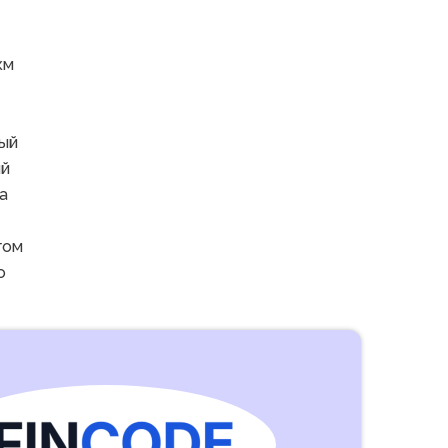
км
ый
ий
а
гом
о