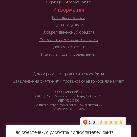
Сертифицировать авто
Информация
Как сделать заказ
Цены на услуги
Возврат денежных средств
Пользовательское соглашение
Договор оферты
Правила подачи объявлений
Договор купли-продажи автомобиля
Заявление на снятие или постановку автомобиля на учёт
ООО «КАРПРАЙС»
220015, РБ, г. Минск, ул. Я. Мавра, 22А, каб.11.
УНП 192632399
Свидетельство о государственной регистрации
№192632399 08.04.2016
Для обеспечения удобства пользователей сайта