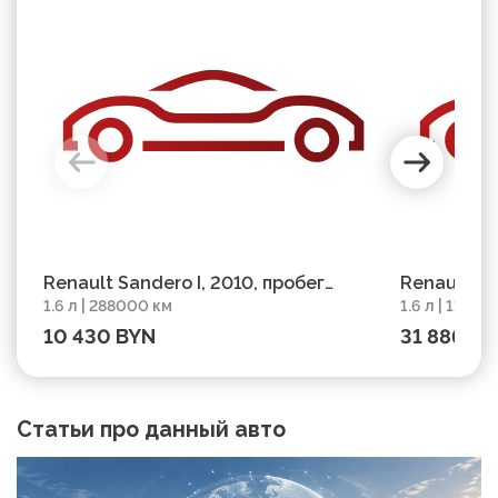
Renault Sandero I, 2010, пробег
Renault Sa
1.6 л | 288000 км
1.6 л | 11400
288000 км
пробег 114
10 430 BYN
31 886 BY
Статьи про данный авто