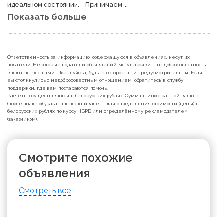
идеальном состоянии. - Принимаем ...
Показать больше
Ответственность за информацию, содержащуюся в объявлениях, несут их
податели. Некоторые податели объявлений могут проявить недобросовестность
в контактах с вами. Пожалуйста, будьте осторожны и предусмотрительны. Если
вы столкнулись с недобросовестным отношением, обратитесь в службу
поддержки, где вам постараются помочь.
Расчёты осуществляются в белорусских рублях. Сумма в иностранной валюте
(после знака ≈) указана как эквивалент для определения стоимости (цены) в
белорусских рублях по курсу НБРБ или определённому рекламодателем
(заказчиком).
Смотрите похожие
объявления
Смотреть все