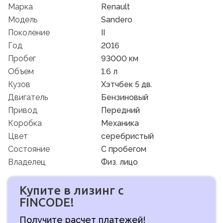
Марка
Renault
Модель
Sandero
Поколение
II
Год
2016
Пробег
93000 км
Объем
1.6 л
Кузов
Хэтчбек 5 дв.
Двигатель
Бензиновый
Привод
Передний
Коробка
Механика
Цвет
серебристый
Состояние
C пробегом
Владелец
Физ. лицо
Купите в лизинг с
FINCODE!
Получите расчет платежей!