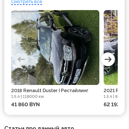
Смотреть все
2018 Renault Duster I Рестайлинг
2021 Renaul
1.5 л | 118000 км
1.5 л | 88000
41 860 BYN
62 192 BY
Статьи про данный авто