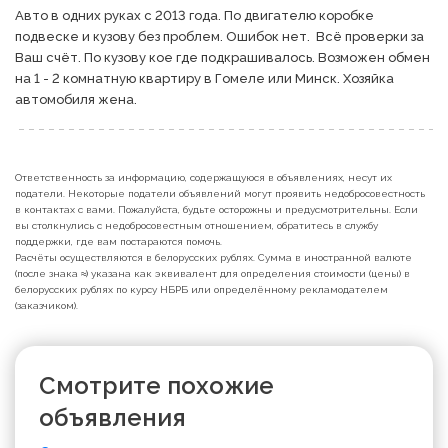
Авто в одних руках с 2013 года. По двигателю коробке 
подвеске и кузову без проблем. Ошибок нет.  Всё проверки за 
Ваш счёт. По кузову кое где подкрашивалось. Возможен обмен 
на 1 - 2 комнатную квартиру в Гомеле или Минск. Хозяйка 
автомобиля жена.
Ответственность за информацию, содержащуюся в объявлениях, несут их
податели. Некоторые податели объявлений могут проявить недобросовестность
в контактах с вами. Пожалуйста, будьте осторожны и предусмотрительны. Если
вы столкнулись с недобросовестным отношением, обратитесь в службу
поддержки, где вам постараются помочь.
Расчёты осуществляются в белорусских рублях. Сумма в иностранной валюте
(после знака ≈) указана как эквивалент для определения стоимости (цены) в
белорусских рублях по курсу НБРБ или определённому рекламодателем
(заказчиком).
Смотрите похожие
объявления