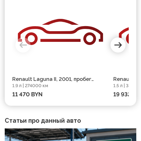
Renault Laguna II, 2001, пробег
Renault La
1.9 л | 274000 км
1.5 л | 3800
274000 км
380000 км
11 470 BYN
19 932 BY
Статьи про данный авто