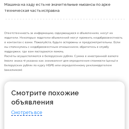
Машина на хаду есть не значительные ньюансы по арке 
техническая часть исправна
Ответственность за информацию, содержащуюся в объявлениях, несут их
податели. Некоторые податели объявлений могут проявить недобросовестность
в контактах с вами. Пожалуйста, будьте осторожны и предусмотрительны. Если
вы столкнулись с недобросовестным отношением, обратитесь в службу
поддержки, где вам постараются помочь.
Расчёты осуществляются в белорусских рублях. Сумма в иностранной валюте
(после знака ≈) указана как эквивалент для определения стоимости (цены) в
белорусских рублях по курсу НБРБ или определённому рекламодателем
(заказчиком).
Смотрите похожие
объявления
Смотреть все