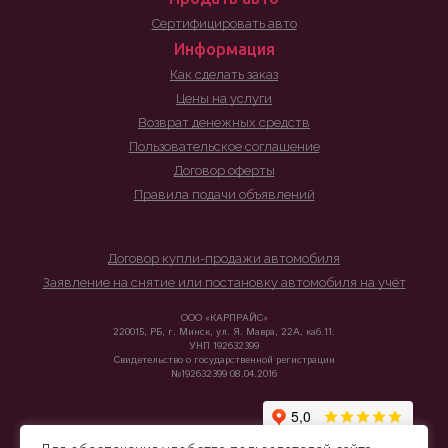
Сертифицировать авто
Информация
Как сделать заказ
Цены на услуги
Возврат денежных средств
Пользовательское соглашение
Договор оферты
Правила подачи объявлений
Договор купли-продажи автомобиля
Заявление на снятие или постановку автомобиля на учёт
ООО «КАРПРАЙС»
220015, РБ, г. Минск, ул. Я. Мавра, 22А, каб.11.
УНП 192632399
Свидетельство о государственной регистрации
№192632399 08.04.2016