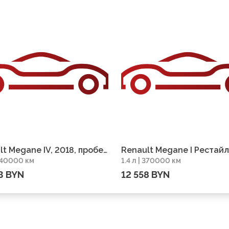
t Megane IV, 2018, пробег
Renault Megane I Рестайл
 240000 км
1.4 л | 370000 км
0 км
2001, пробег 370000 км
3 BYN
12 558 BYN