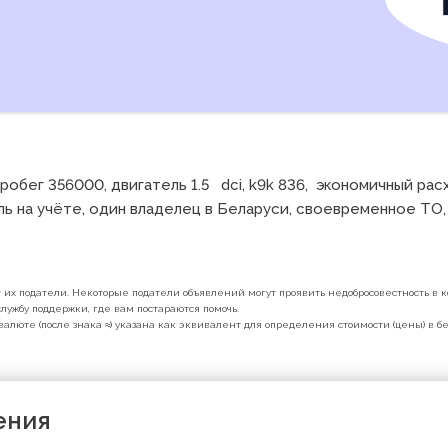
робег 356000, двигатель 1.5   dci, k9k 836,  экономичный ра
ь на учёте, один владелец в Беларуси, своевременное ТО, 
их податели. Некоторые податели объявлений могут проявить недобросовестность в ко
лужбу поддержки, где вам постараются помочь.
валюте (после знака ≈) указана как эквивалент для определения стоимости (цены) в 
ения