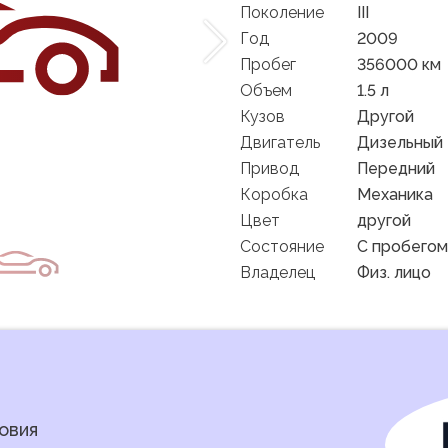
Поколение
III
Год
2009
Пробег
356000 км
Объем
1.5 л
Кузов
Другой
Двигатель
Дизельный
Привод
Передний
Коробка
Механика
Цвет
другой
Состояние
C пробегом
Владелец
Физ. лицо
овия