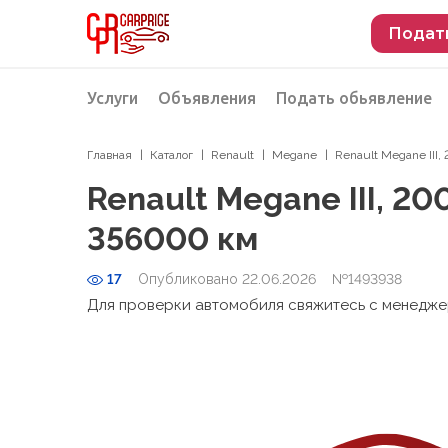
Подат
Услуги
Объявления
Подать обьявление
Главная
Каталог
Renault
Megane
Renault Megane III
Разместить объявление о продаже
Подбор автомобиля
Renault Megane III, 20
Подбор автомобиля из Российской Феде
356000 км
Подбор автомобиля из Европы
17
Опубликовано 22.06.2026
Проверка автомобиля перед покупкой
№1493938
Для проверки автомобиля свяжитесь с менедж