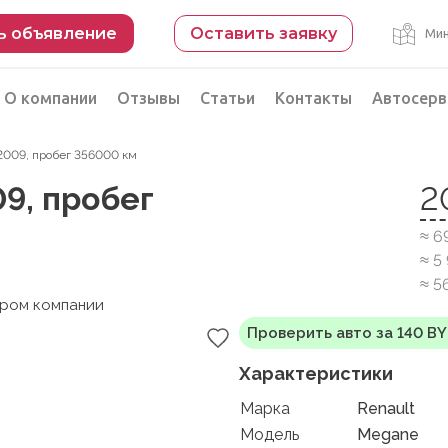
ь объявление
Оставить заявку
Мин
О компании
Отзывы
Статьи
Контакты
Автосерв
, 2009, пробег 356000 км
Безопасная сделка
09, пробег
2
рации
Подбор автомобиля из Китая
≈ 6
Автоэксперт на день
≈ 5
Компьютерная диагностика
≈ 5
ером компании
Проверить авто за 140 B
Характеристики
Марка
Renault
Модель
Megane