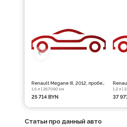
Renault Megane III, 2012, пробег
Renaul
1.6 л | 267090 км
1.2 л |
267090 км
24000
25 714 BYN
37 97
Статьи про данный авто