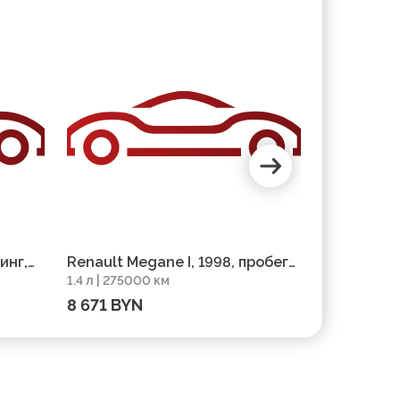
инг,
Renault Megane I, 1998, пробег
Renault Me
1.4 л | 275000 км
1.5 л | 4200
275000 км
420000 к
8 671 BYN
11 960 B