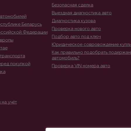
Безопасная сделка
Выездная диагностика авто
автомобилей
Диагностика кузова
спублике Беларусь
Проверка нового авто
оссийской Федерации
Подбор авто под ключ
Европы
Юридическое совровождение купл
итае
Как правильно подобрать подержан
транспорта
автомобиль?
еред покупкой
Проверка VIN номера авто
ика
 на учёт