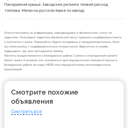
Панорамная крыша  Заводские релинги  Низкий расход 
топлива  Меню на русском языке по заводу 
Ответственность за информацию, содержащуюся в объявлениях, несут их
податели. Некоторые податели объявлений могут проявить недобросовестность
в контактах с вами. Пожалуйста, будьте осторожны и предусмотрительны. Если
вы столкнулись с недобросовестным отношением, обратитесь в службу
поддержки, где вам постараются помочь.
Расчёты осуществляются в белорусских рублях. Сумма в иностранной валюте
(после знака ≈) указана как эквивалент для определения стоимости (цены) в
белорусских рублях по курсу НБРБ или определённому рекламодателем
(заказчиком).
Смотрите похожие
объявления
Смотреть все