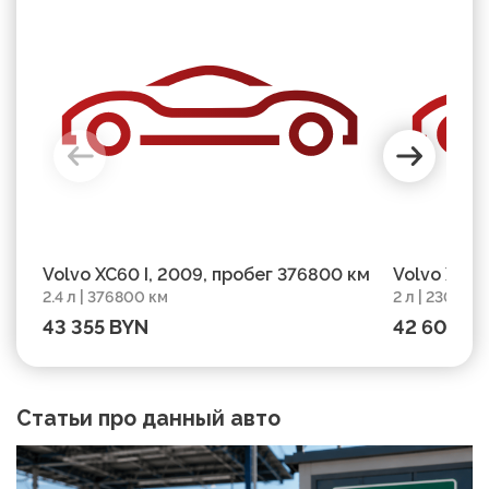
Volvo XC60 I, 2009, пробег 376800 км
Volvo XC60
2.4 л | 376800 км
2 л | 230000
43 355 BYN
42 608 B
Статьи про данный авто