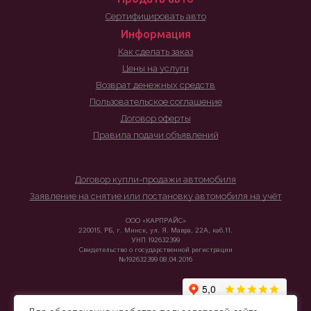
Сертифицировать авто
Информация
Как сделать заказ
Цены на услуги
Возврат денежных средств
Пользовательское соглашение
Договор оферты
Правила подачи объявлений
Договор купли-продажи автомобиля
Заявление на снятие или постановку автомобиля на учёт
ООО «КАРПРАЙС»
220015, РБ, г. Минск, ул. Я. Мавра, 22А, каб.11.
УНП 192632399
Свидетельство о государственной регистрации
№192632399 08.04.2016