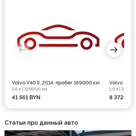
Volvo V40 II, 2014, пробег 169000 км
Volvo V40 
1.6 л | 169000 км
1.9 л | 29599
41 561 BYN
8 372 BYN
Статьи про данный авто