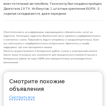
вместительный автомобиль. Техосмотр был недавно пройден.  
Двигатель 1.9 Т4.  Из бонусов: 1. штатные крепления ISOFIX.  2. 
сиденья складываются, даже передние.
Ответственность за информацию, содержащуюся в объявлениях, несут их
податели. Некоторые податели объявлений могут проявить недобросовестность
в контактах с вами. Пожалуйста, будьте осторожны и предусмотрительны. Если
вы столкнулись с недобросовестным отношением, обратитесь в службу
поддержки, где вам постараются помочь.
Расчёты осуществляются в белорусских рублях. Сумма в иностранной валюте
(после знака ≈) указана как эквивалент для определения стоимости (цены) в
белорусских рублях по курсу НБРБ или определённому рекламодателем
(заказчиком).
Смотрите похожие
объявления
Смотреть все