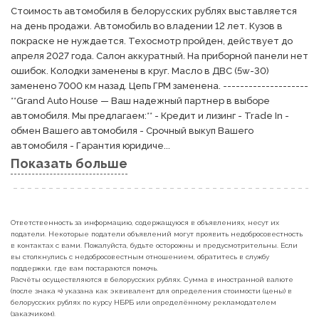
Стоимость автомобиля в белорусских рублях выставляется 
на день продажи. Автомобиль во владении 12 лет. Кузов в 
покраске не нуждается. Техосмотр пройден, действует до 
апреля 2027 года. Салон аккуратный. На приборной панели нет 
ошибок. Колодки заменены в круг. Масло в ДВС (5w-30) 
заменено 7000 км назад. Цепь ГРМ заменена. -------------------- 
**Grand Auto House — Ваш надежный партнер в выборе 
автомобиля. Мы предлагаем:** - Кредит и лизинг - Trade In - 
обмен Вашего автомобиля - Срочный выкуп Вашего 
автомобиля - Гарантия юридиче...
Показать больше
Ответственность за информацию, содержащуюся в объявлениях, несут их
податели. Некоторые податели объявлений могут проявить недобросовестность
в контактах с вами. Пожалуйста, будьте осторожны и предусмотрительны. Если
вы столкнулись с недобросовестным отношением, обратитесь в службу
поддержки, где вам постараются помочь.
Расчёты осуществляются в белорусских рублях. Сумма в иностранной валюте
(после знака ≈) указана как эквивалент для определения стоимости (цены) в
белорусских рублях по курсу НБРБ или определённому рекламодателем
(заказчиком).