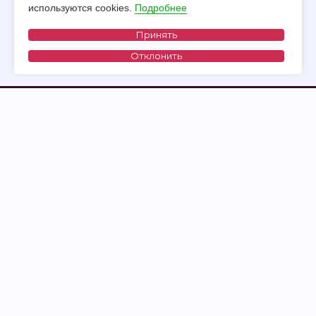
используются cookies.
Подробнее
Принять
Отклонить
Позвоните нам:
+375 (29) 535 98 13
WhatsApp
Viber
Telegram
Социальные сети