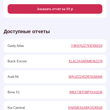
Заказать отчёт за 30 р
Доступные отчеты
Geely Atlas
Y4K8762Z7KB306524
Buick Encore
KL4CJASM5MB362278
Audi A6
WAUZZZ4G0EN168446
Bmw X1
WBX73EF08P5X41636
Kia Carnival
KNAME81ABKS530528