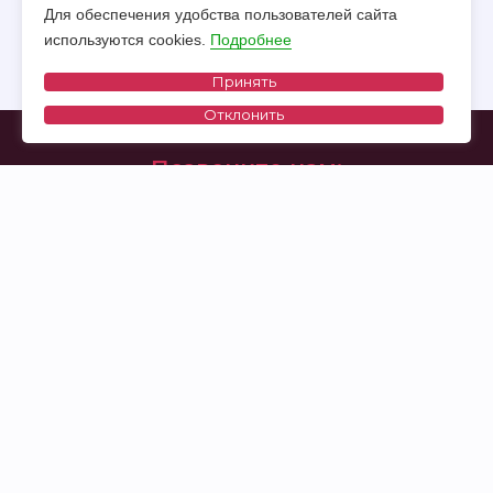
Для обеспечения удобства пользователей сайта
используются cookies.
Подробнее
Принять
Отклонить
Позвоните нам:
+375 (29) 535 98 13
WhatsApp
Viber
Telegram
Социальные сети