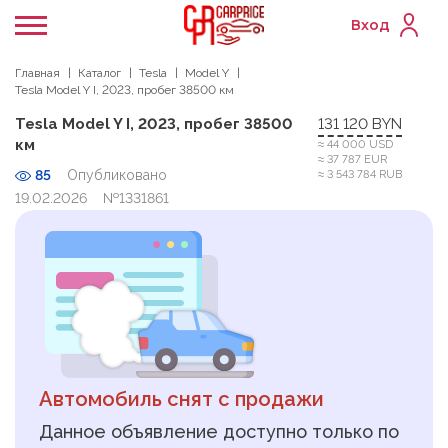
Вход
Главная
Каталог
Tesla
Model Y
Tesla Model Y I, 2023, пробег 38500 км
Tesla Model Y I, 2023, пробег 38500
131 120 BYN
км
≈ 44 000 USD
≈ 37 787 EUR
85
Опубликовано
≈ 3 543 784 RUB
19.02.2026
№1331861
Автомобиль снят с продажи
Данное объявление доступно только по