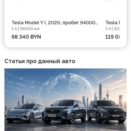
Tesla Model Y I, 2020, пробег 94000
Tesla Mode
1 л | 94000 км
1 л | 21000 
км
км
98 340 BYN
119 051 B
Статьи про данный авто