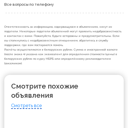
Все вопросы по телефону
Ответственность за информацию, содержащуюся в объявлениях, несут их
податели. Некоторые податели объявлений могут проявить недобросовестность
в контактах с вами. Пожалуйста, будьте осторожны и предусмотрительны. Если
вы столкнулись с недобросовестным отношением, обратитесь в службу
поддержки, где вам постараются помочь.
Расчёты осуществляются в белорусских рублях. Сумма в иностранной валюте
(после знака ≈) указана как эквивалент для определения стоимости (цены) в
белорусских рублях по курсу НБРБ или определённому рекламодателем
(заказчиком).
Смотрите похожие
объявления
Смотреть все