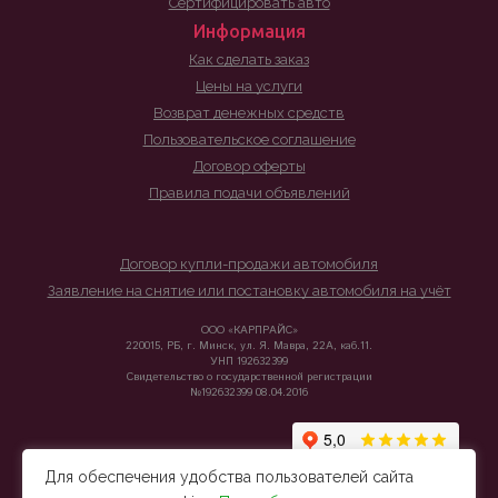
Сертифицировать авто
Информация
Как сделать заказ
Цены на услуги
Возврат денежных средств
Пользовательское соглашение
Договор оферты
Правила подачи объявлений
Договор купли-продажи автомобиля
Заявление на снятие или постановку автомобиля на учёт
ООО «КАРПРАЙС»
220015, РБ, г. Минск, ул. Я. Мавра, 22А, каб.11.
УНП 192632399
Свидетельство о государственной регистрации
№192632399 08.04.2016
Для обеспечения удобства пользователей сайта