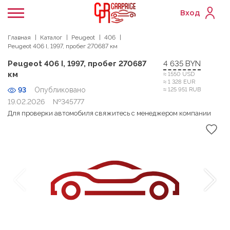
Вход
Главная
Каталог
Peugeot
406
Peugeot 406 I, 1997, пробег 270687 км
Peugeot 406 I, 1997, пробег 270687
4 635 BYN
км
≈ 1550 USD
≈ 1 328 EUR
93
Опубликовано
≈ 125 951 RUB
19.02.2026
№345777
Для проверки автомобиля свяжитесь с менеджером компании