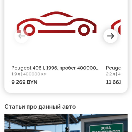
Peugeot 406 I, 1996, пробег 400000
Peugeot 40
1.9 л | 400000 км
2.2 л | 4280
км
пробег 42
9 269 BYN
11 661 BY
Статьи про данный авто